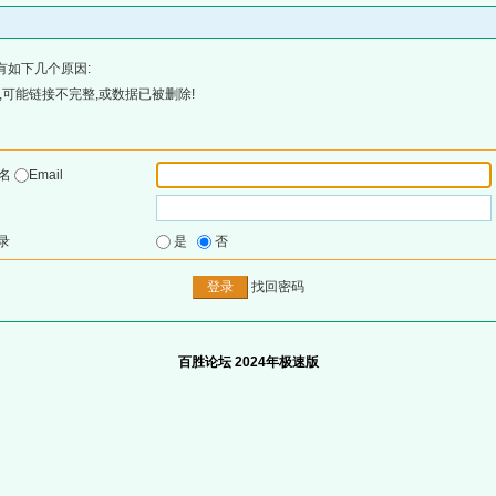
有如下几个原因:
可能链接不完整,或数据已被删除!
户名
Email
录
是
否
找回密码
百胜论坛 2024年极速版