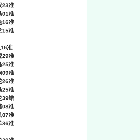
:猴23准
:马01准
兔16准
:龙15准
兔16准
:虎29准
:马25准
:狗09准
:蛇26准
:马25准
:龙39错
:猪08准
鼠07准
:羊36准