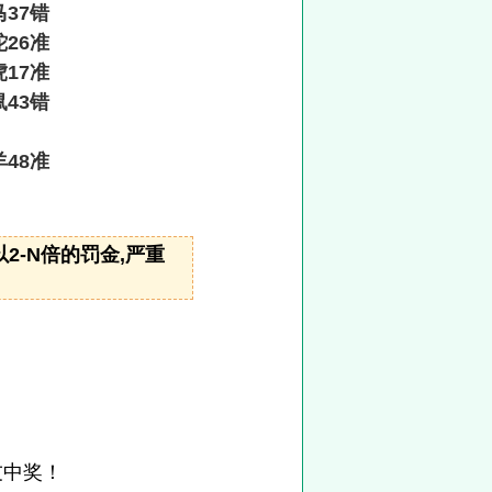
:马37错
蛇26准
:虎17准
:鼠43错
:羊48准
2-N倍的罚金,严重
友中奖！