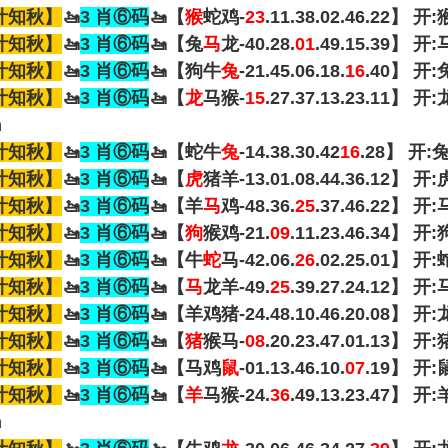
叶知秋】
🚤
3 肖⑥码
🚤【
猴
蛇鸡-
23
.11.38.02.46.22】 开
叶知秋】
🚤
3 肖⑥码
🚤【兔
马
龙-40.28.
01
.49.15.39】 开
叶知秋】
🚤
3 肖⑥码
🚤【狗牛
兔
-21.45.06.18.
16
.40】 开:
叶知秋】
🚤
3 肖⑥码
🚤【
龙
马猴-
15
.27.37.13.23.11】 开
m
叶知秋】
🚤
3 肖⑥码
🚤【蛇牛
兔
-14.38.30.42
16
.28】 开:
叶知秋】
🚤
3 肖⑥码
🚤【
虎
猪羊-13.01.08.44.36.12】 开
叶知秋】
🚤
3 肖⑥码
🚤【羊
马
鸡-48.36.
25
.37.46.22】 开
叶知秋】
🚤
3 肖⑥码
🚤【
狗
猴鸡-21.
09
.11.23.46.34】 开
叶知秋】
🚤
3 肖⑥码
🚤【牛
蛇
马-42.06.
26
.02.25.01】 开
叶知秋】
🚤
3 肖⑥码
🚤【
马
龙羊-49.
25
.39.27.24.12】 开
叶知秋】
🚤
3 肖⑥码
🚤【羊鸡猪-24.48.10.46.20.08】 开
叶知秋】
🚤
3 肖⑥码
🚤【
猪
猴马-
08
.20.23.47.01.13】 开
叶知秋】
🚤
3 肖⑥码
🚤【马鸡
鼠
-01.13.46.10.
07
.19】 开:
叶知秋】
🚤
3 肖⑥码
🚤【
羊
马猴-24.
36
.49.13.23.47】 开
m